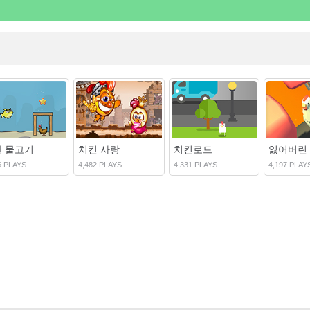
 물고기
치킨 사랑
치킨로드
잃어버린
6 PLAYS
4,482 PLAYS
4,331 PLAYS
4,197 PLAY