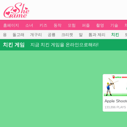
홈페이지
소녀
키즈
동작
모험
퍼즐
촬영
기술
용
돌고래
개구리
공룡
크리켓
말
톰과 제리
치킨
치킨 게임
지금 치킨 게임을 온라인으로해라!
Apple Shoot
133,896 PLAYS