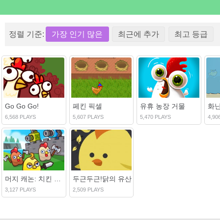
정렬 기준:
가장 인기 많은
최근에 추가
최고 등급
Go Go Go!
페킨 픽셀
유휴 농장 거물
화난
6,568 PLAYS
5,607 PLAYS
5,470 PLAYS
4,90
머지 캐논: 치킨 디펜스
두근두근!닭의 유산
3,127 PLAYS
2,509 PLAYS