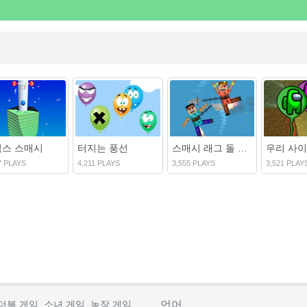
릭스 스매시
터지는 풍선
스매시 래그 돌 배틀
우리 사이
7 PLAYS
4,211 PLAYS
3,555 PLAYS
3,521 PLAY
 더블 게임, 소녀 게임, 농장 게임,
언어