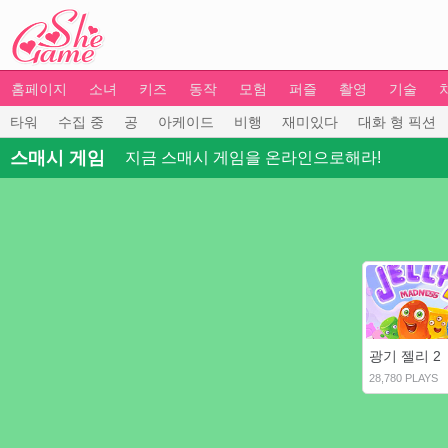
홈페이지
소녀
키즈
동작
모험
퍼즐
촬영
기술
타워
수집 중
공
아케이드
비행
재미있다
대화 형 픽션
스매시 게임
지금 스매시 게임을 온라인으로해라!
광기 젤리 2
28,780 PLAYS