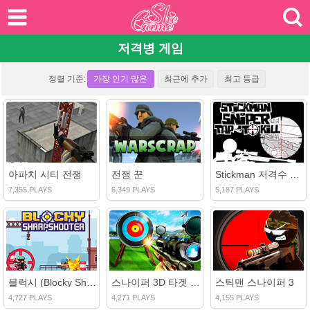
저격병 게임
정렬 기준:
가장 인기 많은
최근에 추가
최고 등급
아파치 시티 전쟁
전쟁 꾼
Stickman 저격수 살인하기 위해 살짝 누르십시오.
7,355 PLAYS
6,349 PLAYS
5,187 PLAYS
블럭시 (Blocky Sharpshooter)
스나이퍼 3D 타겟 슈팅
스틱맨 스나이퍼 3
4,727 PLAYS
4,271 PLAYS
4,155 PLAYS