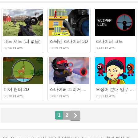
데드 제드 (피 없음)
스틱맨 스나이퍼 3D
스나이퍼 코드
3,896 PLAYS
3,829 PLAYS
3,413 PLAYS
디어 헌터 2D
스나이퍼 트리거 리벤지
오징어 분대 임무 복수
3,370 PLAYS
3,067 PLAYS
2,921 PLAYS
1
2