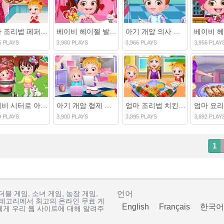
엄마 조리법 페퍼로니 피자
베이비 헤이젤 발렌타인 Dressup
아기 개암 의사 스타일링
5 PLAYS
3,980 PLAYS
3,966 PLAYS
3,956 PLAY
베이비 시터로 아기 개암
아기 개암 형제 자매의 날
엄마 조리법 치킨 케밥
9 PLAYS
3,900 PLAYS
3,895 PLAYS
3,892 PLAY
1
 더블 게임, 소녀 게임, 농장 게임,
언어
 카테고리에서 최고의 온라인 무료 게
English
Français
한국어
에게 우리 웹 사이트에 대해 알려주