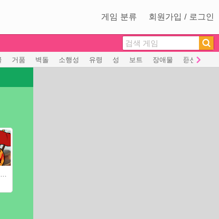
게임 분류
회원가입 / 로그인
골
거품
벽돌
소행성
유령
성
보트
장애물
풍선
좀
신화의 영웅 : 신의 전사