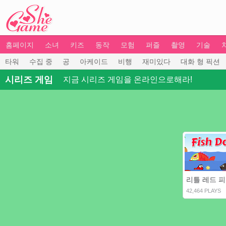
홈페이지
소녀
키즈
동작
모험
퍼즐
촬영
기술
타워
수집 중
공
아케이드
비행
재미있다
대화 형 픽션
시리즈 게임
지금 시리즈 게임을 온라인으로해라!
42,464 PLAYS