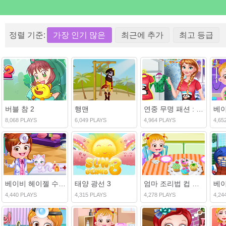
정렬 기준:
가장 인기 많은
최근에 추가
최고 등급
버블 참 2
행맨
연중 무명 패션 : 애니
8,068 PLAYS
6,049 PLAYS
4,964 PLAYS
4,65
베이비 헤이젤 수의사 Dressup
태양 광선 3
엄마 조리법 컵 케이크
4,440 PLAYS
4,315 PLAYS
4,278 PLAYS
4,24