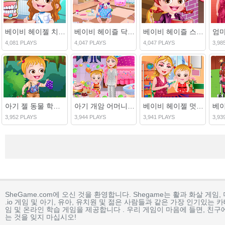
베이비 헤이젤 치과 의사 Dressup
베이비 헤이즐 닥터 플레이
베이비 헤이즐 스토리 작가 Dressup
4,081 PLAYS
4,047 PLAYS
4,047 PLAYS
3,98
아기 젤 동물 학자 Dressup
아기 개암 어머니의 날
베이비 헤이젤 멋진 드레스
3,952 PLAYS
3,944 PLAYS
3,941 PLAYS
3,93
SheGame.com에 오신 것을 환영합니다. Shegame는 활과 화살 게임,
.io 게임 및 아기, 유아, 유치원 및 젊은 사람들과 같은 가장 인기있는
임 및 온라인 학습 게임을 제공합니다 . 우리 게임이 마음에 들면, 친구
는 것을 잊지 마십시오!