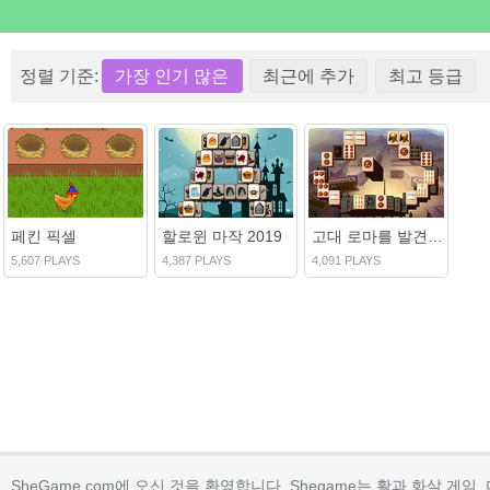
정렬 기준:
가장 인기 많은
최근에 추가
최고 등급
페킨 픽셀
할로윈 마작 2019
고대 로마를 발견하십시오
5,607 PLAYS
4,387 PLAYS
4,091 PLAYS
SheGame.com에 오신 것을 환영합니다. Shegame는 활과 화살 게임,