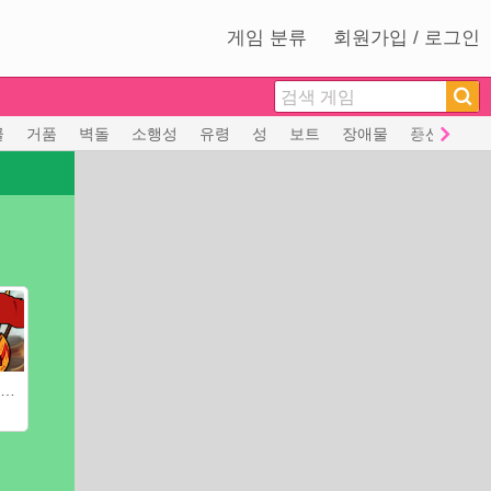
게임 분류
회원가입 / 로그인
골
거품
벽돌
소행성
유령
성
보트
장애물
풍선
좀
신화의 영웅 : 신의 전사