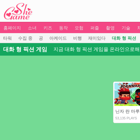
홈페이지
소녀
키즈
동작
모험
퍼즐
촬영
기술
타워
수집 중
공
아케이드
비행
재미있다
대화 형 픽션
대화 형 픽션 게임
지금 대화 형 픽션 게임을 온라인으로해
닌자 란 마루
53,135 PLAYS