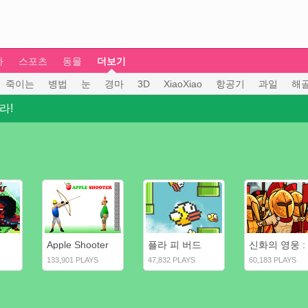
차
스포츠
동물
더보기
죽이는
병법
눈
경마
3D
XiaoXiao
항공기
과일
해
라!
Apple Shooter
플라 피 버드
133,901 PLAYS
47,832 PLAYS
60,183 PLAYS