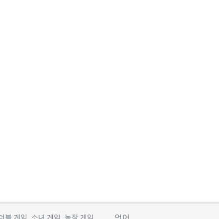
 더블 게임, 소녀 게임, 농장 게임,
언어