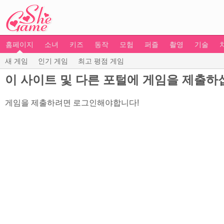
홈페이지
소녀
키즈
동작
모험
퍼즐
촬영
기술
새 게임
인기 게임
최고 평점 게임
이 사이트 및 다른 포털에 게임을 제출하
게임을 제출하려면 로그인해야합니다!