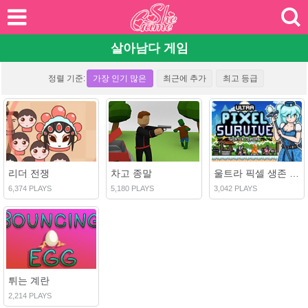
살아남다 게임
정렬 기준:
가장 인기 많은
최근에 추가
최고 등급
리더 전쟁
차고 종말
울트라 픽셀 생존 겨울 도래
6,374 PLAYS
5,180 PLAYS
3,042 PLAYS
튀는 계란
2,214 PLAYS