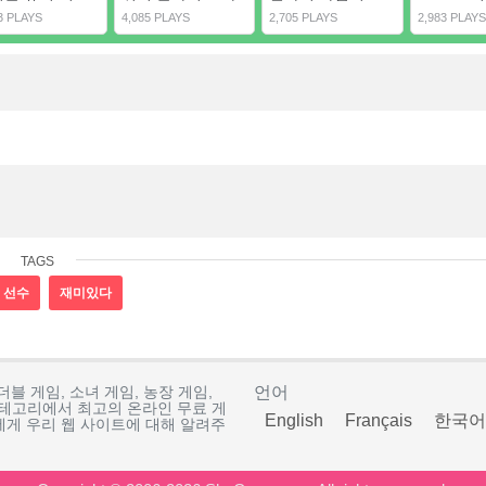
3 PLAYS
4,085 PLAYS
2,705 PLAYS
2,983 PLAYS
TAGS
의 선수
재미있다
 더블 게임, 소녀 게임, 농장 게임,
언어
 카테고리에서 최고의 온라인 무료 게
English
Français
한국어
에게 우리 웹 사이트에 대해 알려주