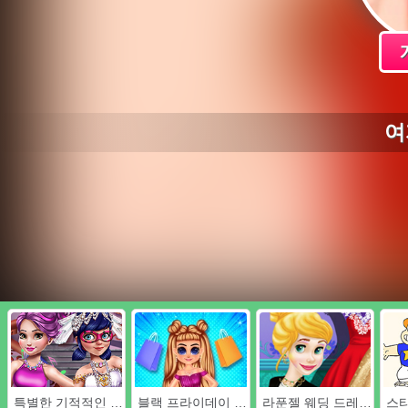
여
특별한 기적적인 결혼식
블랙 프라이데이 쇼핑 행위
라푼젤 웨딩 드레스 디자이너