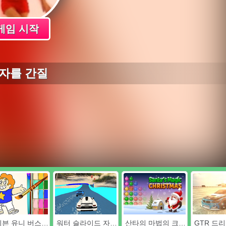
게임 시작
자를 간질
스티븐 유니 버스 색칠 공부
워터 슬라이드 자동차
산타의 마법의 크리스마스
GTR 드